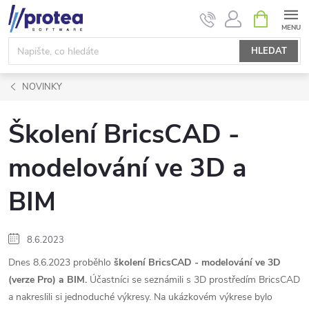
Přejít
NÁKUPNÍ
KOŠÍK
na
obsah
HLEDAT
NOVINKY
Školení BricsCAD -
modelování ve 3D a
BIM
8.6.2023
Dnes 8.6.2023 proběhlo
školení BricsCAD - modelování ve 3D
(verze Pro) a BIM.
Účastníci se seznámili s 3D prostředím BricsCAD
a nakreslili si jednoduché výkresy. Na ukázkovém výkrese bylo