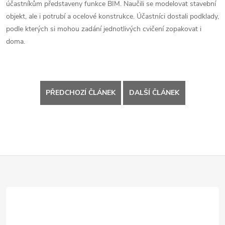
účastníkům představeny funkce BIM. Naučili se modelovat stavební
objekt, ale i potrubí a ocelové konstrukce. Účastníci dostali podklady,
podle kterých si mohou zadání jednotlivých cvičení zopakovat i
doma.
PŘEDCHOZÍ ČLÁNEK
DALŠÍ ČLÁNEK
Z
á
p