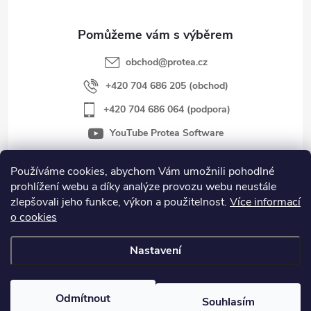
a
t
obchod
@
protea.cz
í
+420 704 686 205 (obchod)
+420 704 686 064 (podpora)
YouTube Protea Software
Používáme cookies, abychom Vám umožnili pohodlné
prohlížení webu a díky analýze provozu webu neustále
Důležité informace
zlepšovali jeho funkce, výkon a použitelnost.
Více informací
o cookies
Novinky
Nastavení
Copyright 2026
protea.cz
. Všechna práva vyhrazena.
Odmítnout
Souhlasím