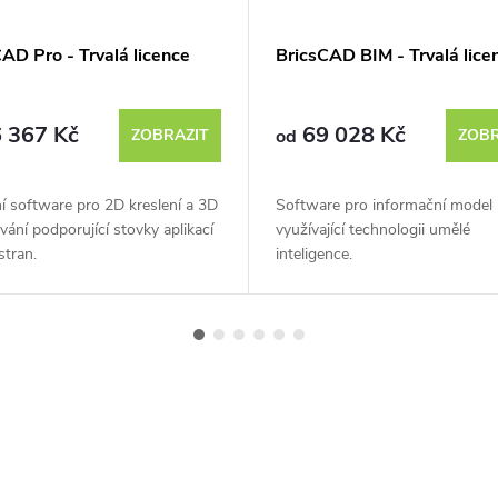
AD Pro - Trvalá licence
BricsCAD BIM - Trvalá lice
 367 Kč
69 028 Kč
ZOBRAZIT
od
ZOBR
 software pro 2D kreslení a 3D
Software pro informační model
ání podporující stovky aplikací
využívající technologii umělé
stran.
inteligence.