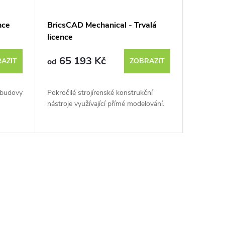
nce
BricsCAD Mechanical - Trvalá
BricsCA
licence
licence
65 193 Kč
76 
AZIT
od
ZOBRAZIT
od
 budovy
Pokročilé strojírenské konstrukční
BricsCAD 
nástroje využívající přímé modelování.
jednom ba