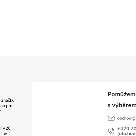
d značku
ná pro
?
obchod
@
D V26
+420 7
(obchod
line