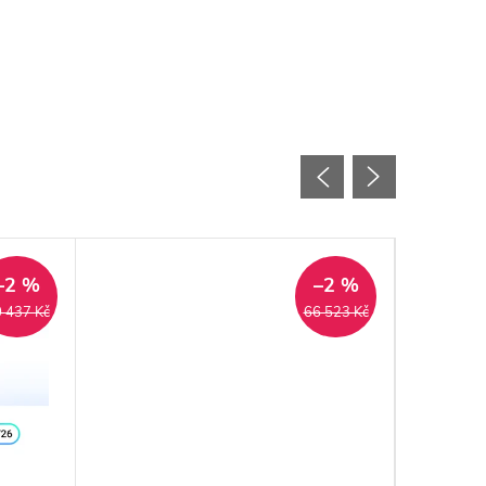
–2 %
–2 %
 437 Kč
66 523 Kč