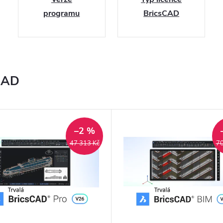
programu
BricsCAD
BricsCAD
sCAD
–2 %
47 313 Kč
70