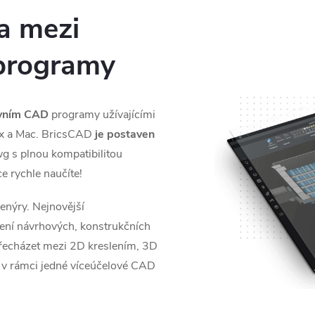
a mezi
 programy
ivním CAD
programy užívajícími
x a Mac. BricsCAD
je postaven
 s plnou kompatibilitou
e rychle naučíte!
ženýry. Nejnovější
ení návrhových, konstrukčních
echázet mezi 2D kreslením, 3D
v rámci jedné víceúčelové CAD