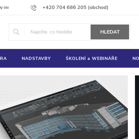
+420 704 686 205 (obchod)
y osobních údajů
Používání souborů cookies
HLEDAT
ORA
NADSTAVBY
ŠKOLENÍ a WEBINÁŘE
NO