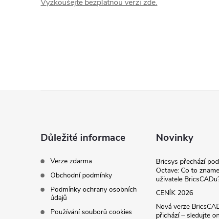
D
Vyzkoušejte bezplatnou verzi zde.
p
r
o
Z
g
á
r
Důležité informace
Novinky
p
a
Verze zdarma
Bricsys přechází po
a
Octave: Co to zname
Obchodní podmínky
m
uživatele BricsCADu
Podmínky ochrany osobních
t
CENÍK 2026
údajů
y
Nová verze BricsCA
Používání souborů cookies
přichází – sledujte on