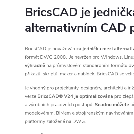
t
BricsCAD je jedničk
i
alternativním CAD
v
BricsCAD je považován
za jedničku mezi alternat
n
formát DWG 2008. Je navržen pro Windows, Linu
í
výhradně
na průmyslovém standardním formátu dwg
příkazů, skriptů, maker a nabídek. BricsCAD se velic
m
Je vhodný pro projektanty, designéry, architekti a in
verze
BricsCAD® V24 je optimalizována
pro zlepš
C
a výrobních pracovních postupů.
Snadno můžete
př
modelováním, BIMem a strojírenským navrhováním 
A
platformy založené na DWG.