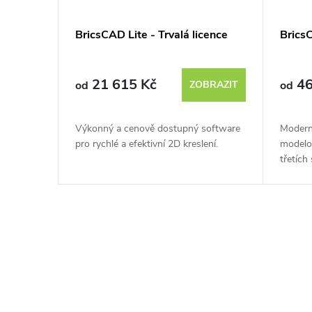
i
- Trvalá
BricsCAD Lite - Trvalá licence
BricsC
a
21 615 Kč
46
BRAZIT
od
ZOBRAZIT
od
l
t
rt pro 3D
Výkonný a cenově dostupný software
Moderní
pro rychlé a efektivní 2D kreslení.
modelov
třetích 
e
r
n
a