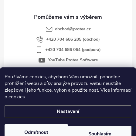
a
t
obchod
@
protea.cz
í
+420 704 686 205 (obchod)
+420 704 686 064 (podpora)
YouTube Protea Software
Používáme cookies, abychom Vám umožnili pohodlné
prohlížení webu a díky analýze provozu webu neustále
Důležité informace
zlepšovali jeho funkce, výkon a použitelnost.
Více informací
o cookies
Novinky
Nastavení
Copyright 2026
protea.cz
. Všechna práva vyhrazena.
Odmítnout
Souhlasím