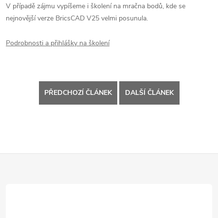
V případě zájmu vypíšeme i školení na mračna bodů, kde se
nejnovější verze BricsCAD V25 velmi posunula.
Podrobnosti a přihlášky na školení
PŘEDCHOZÍ ČLÁNEK
DALŠÍ ČLÁNEK
Z
á
p