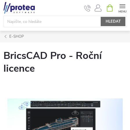
Přejít
NÁKUPNÍ
KOŠÍK
na
obsah
HLEDAT
E-SHOP
BricsCAD Pro - Roční
licence