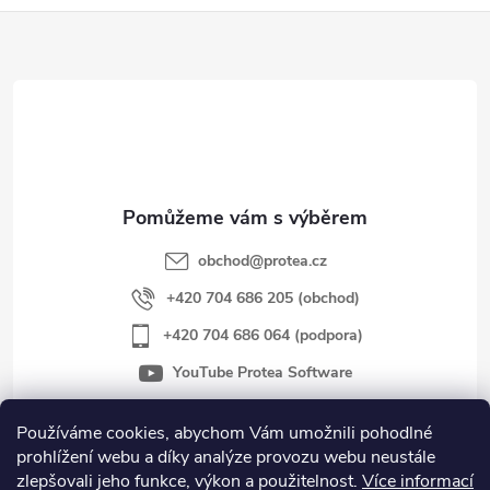
Z
á
p
a
t
obchod
@
protea.cz
í
+420 704 686 205 (obchod)
+420 704 686 064 (podpora)
YouTube Protea Software
Používáme cookies, abychom Vám umožnili pohodlné
prohlížení webu a díky analýze provozu webu neustále
Důležité informace
zlepšovali jeho funkce, výkon a použitelnost.
Více informací