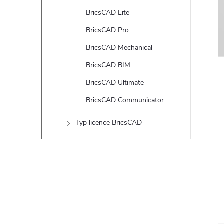
t
BricsCAD Lite
r
BricsCAD Pro
BricsCAD Mechanical
a
BricsCAD BIM
n
BricsCAD Ultimate
BricsCAD Communicator
n
Typ licence BricsCAD
í
p
a
n