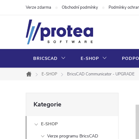
Přejít
Verze zdarma
Obchodní podmínky
Podmínky ochran
na
obsah
BRICSCAD
E-SHOP
PODP
E-SHOP
BricsCAD Communicator - UPGRADE
Domů
P
Přeskočit
Kategorie
kategorie
o
E-SHOP
s
Verze programu BricsCAD