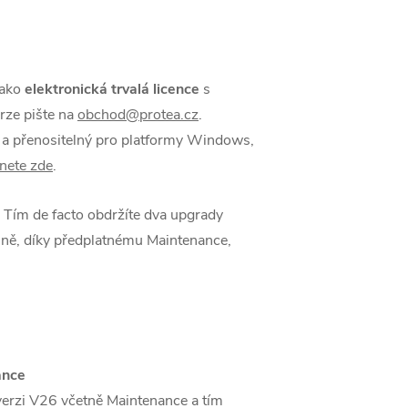
jako
elektronická trvalá licence
s
erze pište na
obchod@protea.cz
.
i a přenositelný pro platformy Windows,
nete zde
.
. Tím de facto obdržíte dva upgrady
asně, díky předplatnému Maintenance,
ance
verzi V26 včetně Maintenance a tím