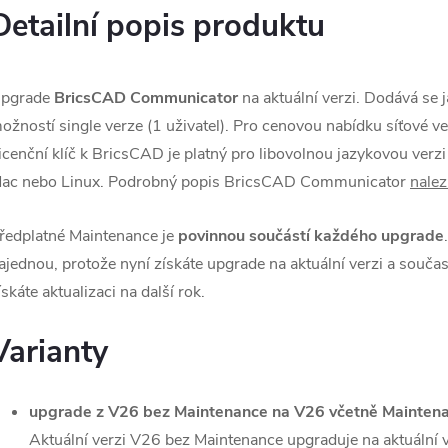
Detailní popis produktu
pgrade
BricsCAD Communicator
na aktuální verzi. Dodává se 
ožností single verze (1 uživatel). Pro cenovou nabídku síťové v
icenční klíč k BricsCAD je platný pro libovolnou jazykovou verz
ac nebo Linux. Podrobný popis BricsCAD Communicator
nalez
ředplatné Maintenance je
povinnou součástí každého upgrade
ajednou, protože nyní získáte upgrade na aktuální verzi a souč
ískáte aktualizaci na další rok.
Varianty
upgrade z V26 bez Maintenance na V26 včetně Mainten
Aktuální verzi V26 bez Maintenance upgraduje na aktuální 