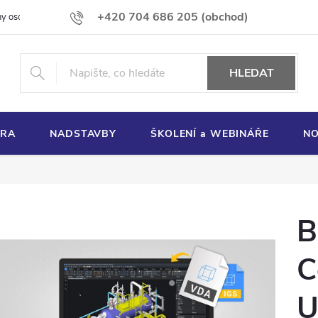
+420 704 686 205 (obchod)
y osobních údajů
Používání souborů cookies
HLEDAT
ORA
NADSTAVBY
ŠKOLENÍ a WEBINÁŘE
NO
B
C
U