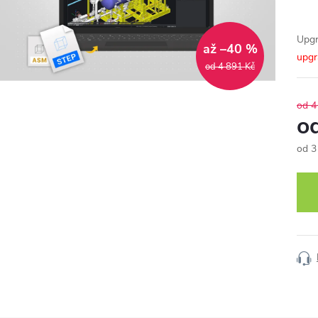
Upgr
až –40 %
upgr
od 4 891 Kč
od 4
o
od
3
Měr
cena